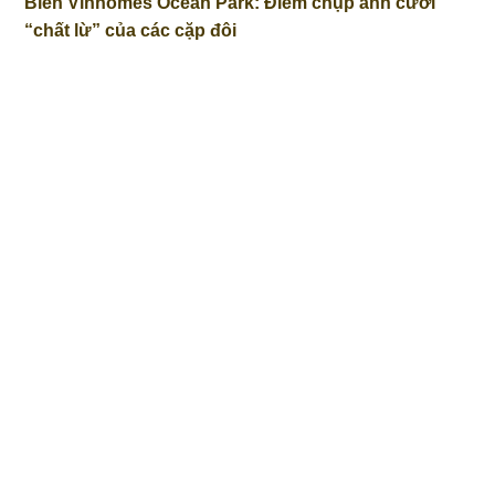
Biển Vinhomes Ocean Park: Điểm chụp ảnh cưới
“chất lừ” của các cặp đôi