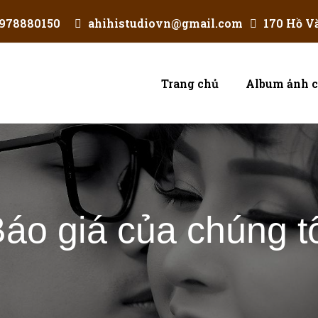
978880150
ahihistudiovn@gmail.com
170 Hồ V
Trang chủ
Album ảnh c
áo giá của chúng t