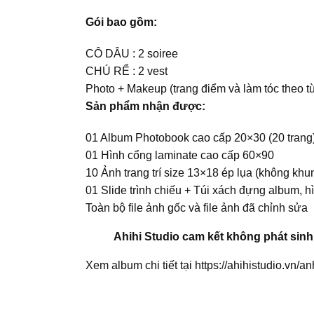
Gói bao gồm:
CÔ DÂU : 2 soiree
CHÚ RỂ : 2 vest
Photo + Makeup (trang điểm và làm tóc theo t
Sản phẩm nhận được:
01 Album Photobook cao cấp 20×30 (20 trang
01 Hình cổng laminate cao cấp 60×90
10 Ảnh trang trí size 13×18 ép lụa (không khu
01 Slide trình chiếu + Túi xách đựng album, h
Toàn bộ file ảnh gốc và file ảnh đã chỉnh sửa
Ahihi Studio cam kết không phát sinh 
Xem album chi tiết tại https://ahihistudio.vn/