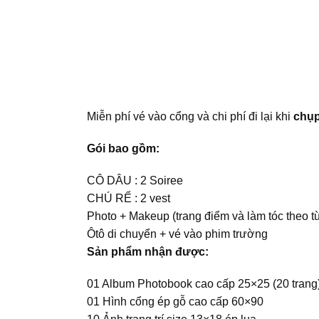
Miễn phí vé vào cổng và chi phí đi lại khi
chụp
Gói bao gồm:
CÔ DÂU : 2 Soiree
CHÚ RỂ : 2 vest
Photo + Makeup (trang điểm và làm tóc theo t
Ôtô di chuyển + vé vào phim trường
Sản phẩm nhận được:
01 Album Photobook cao cấp 25×25 (20 trang
01 Hình cổng ép gỗ cao cấp 60×90