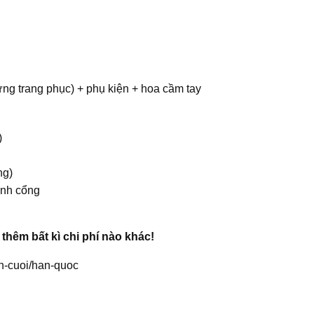
ừng trang phục) + phụ kiện + hoa cầm tay
)
ng)
ình cổng
thêm bất kì chi phí nào khác!
anh-cuoi/han-quoc