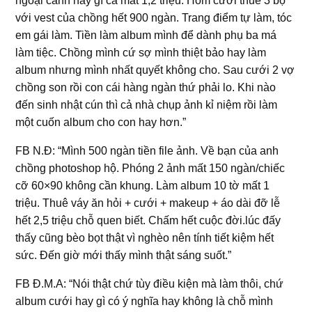
ngoại cảnh hay gì cả mất 1,2 triệu. Hôm cưới thuê 3 bộ
với vest của chồng hết 900 ngàn. Trang điểm tự làm, tóc
em gái làm. Tiền làm album mình để dành phụ ba má
làm tiệc. Chồng mình cứ sợ mình thiệt bảo hay làm
album nhưng mình nhất quyết không cho. Sau cưới 2 vợ
chồng son rồi con cái hàng ngàn thứ phải lo. Khi nào
đến sinh nhật cún thì cả nhà chụp ảnh kỉ niệm rồi làm
một cuốn album cho con hay hơn.”
FB N.Đ: “Mình 500 ngàn tiền file ảnh. Về bạn của anh
chồng photoshop hộ. Phóng 2 ảnh mất 150 ngàn/chiếc
cỡ 60×90 không cần khung. Làm album 10 tờ mất 1
triệu. Thuê váy ăn hỏi + cưới + makeup + áo dài đỡ lễ
hết 2,5 triệu chỗ quen biết. Chấm hết cuộc đời.lúc đấy
thấy cũng bèo bọt thật vì nghèo nên tính tiết kiệm hết
sức. Đến giờ mới thấy mình thật sáng suốt.”
FB Đ.M.A: “Nói thật chứ tùy điều kiện mà làm thôi, chứ
album cưới hay gì có ý nghĩa hay không là chỗ mình