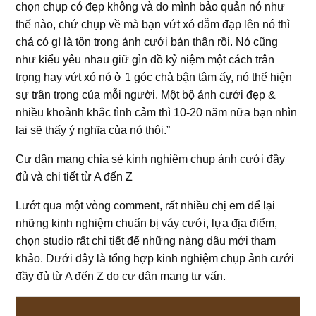
chọn chụp có đẹp không và do mình bảo quản nó như
thế nào, chứ chụp về mà bạn vứt xó dẫm đạp lên nó thì
chả có gì là tôn trọng ảnh cưới bản thân rồi. Nó cũng
như kiểu yêu nhau giữ gìn đồ kỷ niệm một cách trân
trọng hay vứt xó nó ở 1 góc chả bận tâm ấy, nó thể hiện
sự trân trọng của mỗi người. Một bộ ảnh cưới đẹp &
nhiều khoảnh khắc tình cảm thì 10-20 năm nữa bạn nhìn
lại sẽ thấy ý nghĩa của nó thôi.”
Cư dân mạng chia sẻ kinh nghiệm chụp ảnh cưới đầy
đủ và chi tiết từ A đến Z
Lướt qua một vòng comment, rất nhiều chị em để lại
những kinh nghiệm chuẩn bị váy cưới, lựa địa điểm,
chọn studio rất chi tiết để những nàng dâu mới tham
khảo. Dưới đây là tổng hợp kinh nghiệm chụp ảnh cưới
đầy đủ từ A đến Z do cư dân mạng tư vấn.