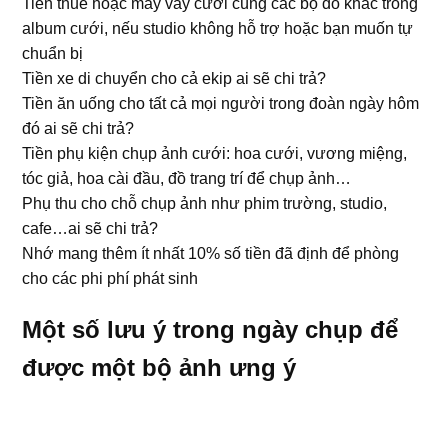
Tiền thuê hoặc may váy cưới cùng các bộ đồ khác trong
album cưới, nếu studio không hỗ trợ hoặc bạn muốn tự
chuẩn bị
Tiền xe di chuyển cho cả ekip ai sẽ chi trả?
Tiền ăn uống cho tất cả mọi người trong đoàn ngày hôm
đó ai sẽ chi trả?
Tiền phụ kiện chụp ảnh cưới: hoa cưới, vương miệng,
tóc giả, hoa cài đầu, đồ trang trí để chụp ảnh…
Phụ thu cho chỗ chụp ảnh như phim trường, studio,
cafe…ai sẽ chi trả?
Nhớ mang thêm ít nhất 10% số tiền đã định để phòng
cho các phi phí phát sinh
Một số lưu ý trong ngày chụp để
được một bộ ảnh ưng ý