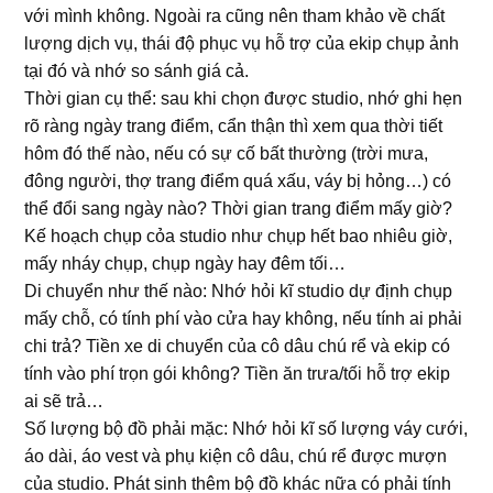
với mình không. Ngoài ra cũng nên tham khảo về chất
lượng dịch vụ, thái độ phục vụ hỗ trợ của ekip chụp ảnh
tại đó và nhớ so sánh giá cả.
Thời gian cụ thể: sau khi chọn được studio, nhớ ghi hẹn
rõ ràng ngày trang điểm, cẩn thận thì xem qua thời tiết
hôm đó thế nào, nếu có sự cố bất thường (trời mưa,
đông người, thợ trang điểm quá xấu, váy bị hỏng…) có
thể đổi sang ngày nào? Thời gian trang điểm mấy giờ?
Kế hoạch chụp cỏa studio như chụp hết bao nhiêu giờ,
mấy nháy chụp, chụp ngày hay đêm tối…
Di chuyển như thế nào: Nhớ hỏi kĩ studio dự định chụp
mấy chỗ, có tính phí vào cửa hay không, nếu tính ai phải
chi trả? Tiền xe di chuyển của cô dâu chú rể và ekip có
tính vào phí trọn gói không? Tiền ăn trưa/tối hỗ trợ ekip
ai sẽ trả…
Số lượng bộ đồ phải mặc: Nhớ hỏi kĩ số lượng váy cưới,
áo dài, áo vest và phụ kiện cô dâu, chú rể được mượn
của studio. Phát sinh thêm bộ đồ khác nữa có phải tính