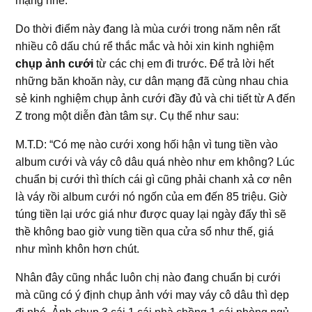
mạng nhé.
Do thời điểm này đang là mùa cưới trong năm nên rất
nhiều cô dấu chú rể thắc mắc và hỏi xin kinh nghiệm
chụp ảnh cưới
từ các chị em đi trước. Để trả lời hết
những băn khoăn này, cư dân mạng đã cùng nhau chia
sẻ kinh nghiệm chụp ảnh cưới đầy đủ và chi tiết từ A đến
Z trong một diễn đàn tâm sự. Cụ thể như sau:
M.T.D: “Có mẹ nào cưới xong hối hận vì tung tiền vào
album cưới và váy cô dâu quá nhèo như em không? Lúc
chuẩn bị cưới thì thích cái gì cũng phải chanh xả cơ nên
là váy rồi album cưới nó ngốn của em đến 85 triệu. Giờ
túng tiền lại ước giá như được quay lại ngày đấy thì sẽ
thề không bao giờ vung tiền qua cửa sổ như thế, giá
như mình khôn hơn chút.
Nhân đây cũng nhắc luôn chị nào đang chuẩn bị cưới
mà cũng có ý định chụp ảnh với may váy cô dâu thì dẹp