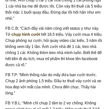
đi nhé. Ảnh chụp 3 cái 1 cái nhà chồng 1 cái phòng ngủ
1 cái nhà ba mẹ đẻ được rồi. Còn váy thì thuê cái 5 triệu
thôi mặc 1 buổi quay đầu. Đừng dại rồi hối hận như em
nhé.”
FB C.B: “Cách đây vài năm cũng viết status y như này.
Tớ
chụp hình cưới
hết 18,5 triệu. Váy cưới mua 4 triệu.
Chụp phóng sự cưới, hỏi quay video các kiểu. 3 năm rồi
không xem lấy 1 lần. Ảnh cưới nhà đẻ 1 cái, treo nhà
chồng 1 cái. Không thèm treo nhà mình luôn. Biết thế để
hết tiền đi du lịch, mua mĩ phẩm thì khoe lên facebook
được cả rổ.”
FB T.P: “Mình thông não do mấy đứa bạn cưới trước.
Chụp 2 ảnh phóng 1,5 triệu. Đầu tư thuê váy cưới và xe
hoa đẹp với mắt của mình. Chưa đến chục. Thấy hài
lòng.”
FB Y.B.L: “Mình chỉ chụp 2 tấm to 2 vợ chồng. Không