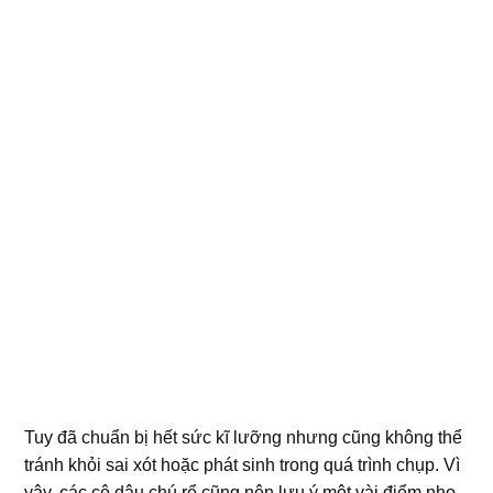
Tuy đã chuẩn bị hết sức kĩ lưỡng nhưng cũng không thể
tránh khỏi sai xót hoặc phát sinh trong quá trình chụp. Vì
vậy, các cô dâu chú rể cũng nên lưu ý một vài điểm nho