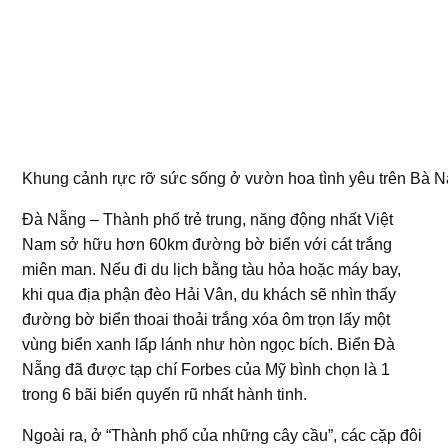
Khung cảnh rực rỡ sức sống ở vườn hoa tình yêu trên Bà Nà
Đà Nẵng – Thành phố trẻ trung, năng động nhất Việt
Nam sở hữu hơn 60km đường bờ biển với cát trắng
miên man. Nếu đi du lịch bằng tàu hỏa hoặc máy bay,
khi qua địa phận đèo Hải Vân, du khách sẽ nhìn thấy
đường bờ biển thoai thoải trắng xóa ôm trọn lấy một
vùng biển xanh lấp lánh như hòn ngọc bích. Biển Đà
Nẵng đã được tạp chí Forbes của Mỹ bình chọn là 1
trong 6 bãi biển quyến rũ nhất hành tinh.
Ngoài ra, ở “Thành phố của những cây cầu”, các cặp đôi