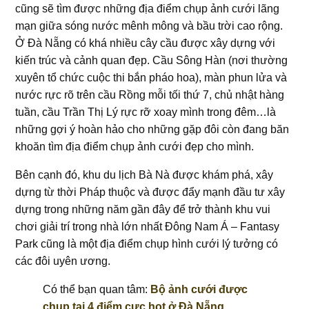
cũng sẽ tìm được những địa điểm chụp ảnh cưới lãng
mạn giữa sóng nước mênh mông và bầu trời cao rộng.
Ở Đà Nẵng có khá nhiều cây cầu được xây dựng với
kiến trúc và cảnh quan đẹp. Cầu Sông Hàn (nơi thường
xuyên tổ chức cuộc thi bắn pháo hoa), màn phun lửa và
nước rực rõ trên cầu Rồng mỗi tối thứ 7, chủ nhật hàng
tuần, cầu Trần Thị Lý rực rỡ xoay mình trong đêm…là
những gợi ý hoàn hảo cho những gặp đôi còn đang băn
khoăn tìm địa điểm chụp ảnh cưới đẹp cho mình.
Bên cạnh đó, khu du lịch Bà Nà được khám phá, xây
dựng từ thời Pháp thuộc và được đẩy mạnh đầu tư xây
dựng trong những năm gần đây để trở thành khu vui
chơi giải trí trong nhà lớn nhất Đông Nam Á – Fantasy
Park cũng là một địa điểm chụp hình cưới lý tưởng có
các đôi uyên ương.
Có thể bạn quan tâm:
Bộ ảnh cưới được
chụp tại 4 điểm cực hot ở Đà Nẵng