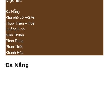
Mục lục
Đà Nẵng
Khu phố cổ Hội An
Thừa Thiên – Huế
Quảng Bình
Ninh Thuận
Phan Rang
Phan Thiết
Khánh Hòa
Đà Nẵng