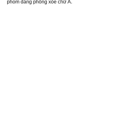
phom dáng phồng xòe chữ A.