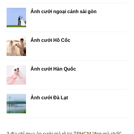
Ảnh cưới ngoại cảnh sài gòn
Ảnh cưới Hồ Cốc
Ảnh cưới Hàn Quốc
Ảnh cưới Đà Lạt
3 địa chỉ mua áo cưới giá rẻ tại TPHCM “đẹp mà chất”