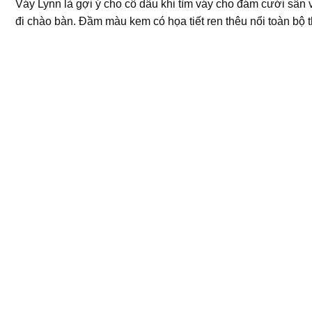
Váy Lynn là gợi ý cho cô dâu khi tìm váy cho đám cưới sân
đi chào bàn. Đầm màu kem có họa tiết ren thêu nổi toàn bộ 