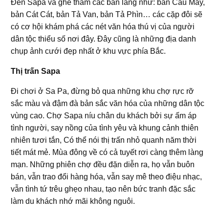
Đến Sapa và ghé thăm các bản làng như: bản Cầu Mây,
bản Cát Cát, bản Tả Van, bản Tả Phìn… các cặp đôi sẽ
có cơ hội khám phá các nét văn hóa thú vị của người
dân tộc thiểu số nơi đây. Đây cũng là những địa danh
chụp ảnh cưới đẹp nhất ở khu vực phía Bắc.
Thị trấn Sapa
Đi chơi ở Sa Pa, đừng bỏ qua những khu chợ rực rỡ
sắc màu và đậm đà bản sắc văn hóa của những dân tộc
vùng cao. Chợ Sapa níu chân du khách bởi sự ấm áp
tình người, say nồng của tình yêu và khung cảnh thiên
nhiên tươi tắn, Có thể nói thị trấn nhỏ quanh năm thời
tiết mát mẻ. Mùa đông về có cả tuyết rơi càng thêm làng
mạn. Những phiên chợ đều đặn diễn ra, họ vẫn buôn
bán, vẫn trao đổi hàng hóa, vẫn say mê theo điệu nhạc,
vẫn tình tứ trêu ghẹo nhau, tạo nên bức tranh đặc sắc
làm du khách nhớ mãi không nguôi.