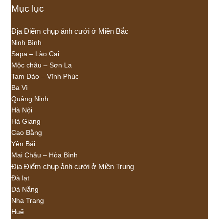
Mục lục
Địa Điểm chụp ảnh cưới ở Miền Bắc
Ninh Bình
Sapa – Lào Cai
Mộc châu – Sơn La
Tam Đảo – Vĩnh Phúc
Ba Vì
Quảng Ninh
Hà Nội
Hà Giang
Cao Bằng
Yên Bái
Mai Châu – Hòa Bình
Địa Điểm chụp ảnh cưới ở Miền Trung
Đà lạt
Đà Nẵng
Nha Trang
Huế