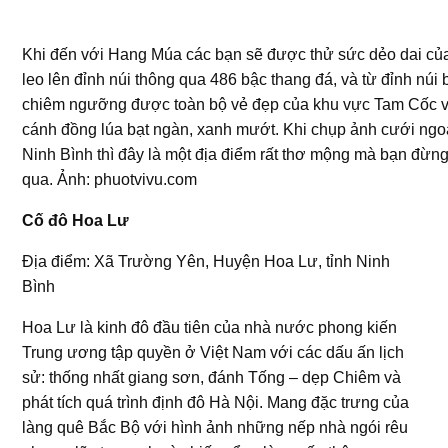
Khi đến với Hang Múa các bạn sẽ được thử sức dẻo dai củ
leo lên đỉnh núi thông qua 486 bậc thang đá, và từ đỉnh núi 
chiêm ngưỡng được toàn bộ vẻ đẹp của khu vực Tam Cốc 
cánh đồng lúa bạt ngàn, xanh mướt. Khi chụp ảnh cưới ngoạ
Ninh Bình thì đây là một địa điểm rất thơ mộng mà bạn đừn
qua. Ảnh: phuotvivu.com
Cố đô Hoa Lư
Địa điểm: Xã Trường Yên, Huyện Hoa Lư, tỉnh Ninh
Bình
Hoa Lư là kinh đô đầu tiên của nhà nước phong kiến
Trung ương tập quyền ở Việt Nam với các dấu ấn lịch
sử: thống nhất giang sơn, đánh Tống – dẹp Chiêm và
phát tích quá trình định đô Hà Nội. Mang đặc trưng của
làng quê Bắc Bộ với hình ảnh những nếp nhà ngói rêu