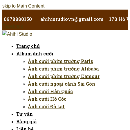
skip to Main Content
0978880150
ahihistudiovn@gmail.com
170 Hồ V
Facebook
Trang chủ
Album ảnh cưới
Ảnh cưới phim trường Paris
Ảnh cưới phim trường Alibaba
Ảnh cưới phim trường L’amour
Ảnh cưới ngoại cảnh Sài Gòn
Ảnh cưới Hàn Quốc
Ảnh cưới Hồ Cốc
Ảnh cưới Đà Lạt
Tư vấn
Bảng giá
Liên hệ