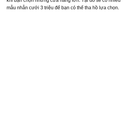
khi bạn chọn những cửa hàng lớn. Tại đó sẽ có nhiều
mẫu nhẫn cưới 3 triệu để bạn có thể tha hồ lựa chọn.