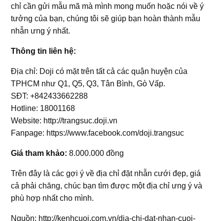
chỉ cần gửi mẫu mã mà mình mong muốn hoặc nói về ý
tưởng của bạn, chúng tôi sẽ giúp bạn hoàn thành mẫu
nhẫn ưng ý nhất.
Thông tin liên hệ:
Địa chỉ: Doji có mặt trên tất cả các quận huyện của
TPHCM như Q1, Q5, Q3, Tân Bình, Gò Vấp.
SĐT: +842433662288
Hotline: 18001168
Website: http://trangsuc.doji.vn
Fanpage: https://www.facebook.com/doji.trangsuc
Giá tham khảo:
8.000.000 đồng
Trên đây là các gợi ý về địa chỉ đặt nhẫn cưới đẹp, giá
cả phải chăng, chúc bạn tìm được một địa chỉ ưng ý và
phù hợp nhất cho mình.
Nguồn: http://kenhcuoi.com.vn/dia-chi-dat-nhan-cuoi-