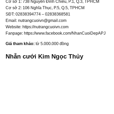
Cơ sở 1: 738 Nguyễn Đình Chiểu, P.1, Q.3, TPHCM
Cơ sở 2: 106 Nghĩa Thục, P.5, Q.5, TPHCM
SĐT: 02838394774 – 02838368581
Email: nutrangcuoivn@gmail.com
Website: https://nutrangcuoivn.com
Fanpage: https://www.facebook.com/NhanCuoiDepAPJ
Giá tham khảo:
từ 5.000.000 đồng
Nhẫn cưới Kim Ngọc Thủy