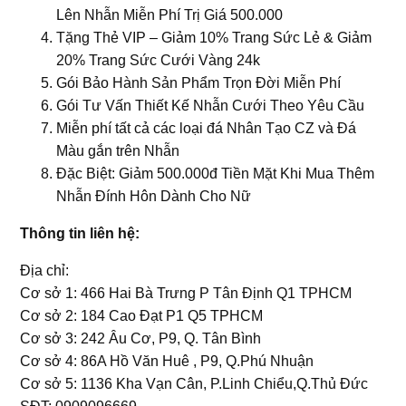
Lên Nhẫn Miễn Phí Trị Giá 500.000
Tặng Thẻ VIP – Giảm 10% Trang Sức Lẻ & Giảm
20% Trang Sức Cưới Vàng 24k
Gói Bảo Hành Sản Phẩm Trọn Đời Miễn Phí
Gói Tư Vấn Thiết Kế Nhẫn Cưới Theo Yêu Cầu
Miễn phí tất cả các loại đá Nhân Tạo CZ và Đá
Màu gắn trên Nhẫn
Đặc Biệt: Giảm 500.000đ Tiền Mặt Khi Mua Thêm
Nhẫn Đính Hôn Dành Cho Nữ
Thông tin liên hệ:
Địa chỉ:
Cơ sở 1: 466 Hai Bà Trưng P Tân Định Q1 TPHCM
Cơ sở 2: 184 Cao Đạt P1 Q5 TPHCM
Cơ sở 3: 242 Âu Cơ, P9, Q. Tân Bình
Cơ sở 4: 86A Hồ Văn Huê , P9, Q.Phú Nhuận
Cơ sở 5: 1136 Kha Vạn Cân, P.Linh Chiểu,Q.Thủ Đức